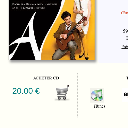
Œuvr
59
Pré
ACHETER CD
20.00 €
iTunes