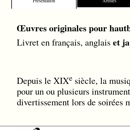
Présentation
Artistes
13. Barna Kováts - Sonatine pour
14. Barna Kováts - Sonatine pour
Œuvres originales pour hautbo
et j
Livret en français, anglais
e
Depuis le XIX
siècle, la musi
pour un ou plusieurs instrument
divertissement lors de soirées 
écoutées en petit comité.
Duo Hrabankova-Bianco