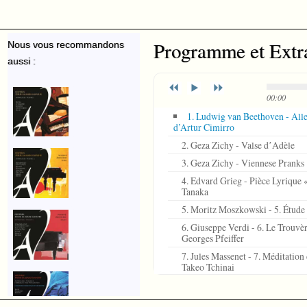
Programme et Extr
Nous vous recommandons
aussi :
00:00
1. Ludwig van Beethoven - Alle
d’Artur Cimirro
2. Geza Zichy - Valse dʼAdèle
3. Geza Zichy - Viennese Pranks
4. Edvard Grieg - Pièce Lyrique 
Tanaka
5. Moritz Moszkowski - 5. Étude
6. Giuseppe Verdi - 6. Le Trouvèr
Georges Pfeiffer
7. Jules Massenet - 7. Méditation
Takeo Tchinai
8. Camille Saint-Saëns - Danse m
9. Maurice Ravel - 9. Prélude - 