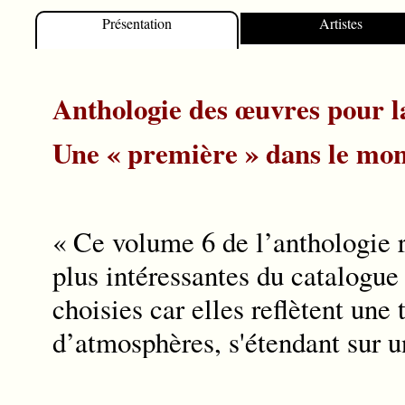
10. Franz Liszt - Hungaryʼs God
Présentation
Artistes
11. Manuel Ponce - Malgré Tout 
Anthologie des œuvres pour 
Une « première » dans le mon
« Ce volume 6 de l’anthologie 
plus intéressantes du catalogue
choisies car elles reflètent une 
d’atmosphères, s'étendant sur u
transcriptions de morceaux ext