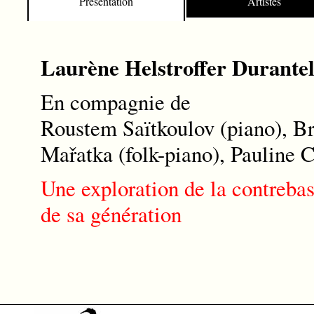
Présentation
Artistes
11. Robert de Visée - La Convers
12. Olov Johansson - Mattis Vall
13. Mikael Marin - 20 Bucks
Laurène Helstroffer Durante
14. Donald Grant - Chrissie’s
15. Gabriel Fauré - Après un rêv
En compagnie de
Roustem Saïtkoulov (piano), Br
Mařatka (folk-piano), Pauline 
Une exploration de la contrebass
de sa génération
Pourquoi « Flash-back » ?
Laurène Helstroffer Duran