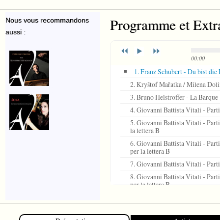
Programme et Extr
Nous vous recommandons
aussi :
00:00
1. Franz Schubert - Du bist die 
2. Kryštof Mařatka / Milena Doli
3. Bruno Helstroffer - La Barque
4. Giovanni Battista Vitali - Part
5. Giovanni Battista Vitali - Part
la lettera B
6. Giovanni Battista Vitali - Part
per la lettera B
7. Giovanni Battista Vitali - Part
8. Giovanni Battista Vitali - Par
per la lettera B
9. Giovanni Battista Vitali - Part
per la lettera B
10. Domenico Gabrielli - Ricerc