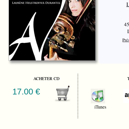
L
45
Pré
ACHETER CD
17.00 €
iTunes