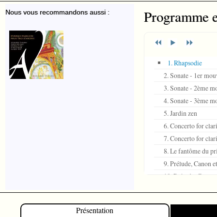
Programme et
Nous vous recommandons aussi :
1. Rhapsodie
2. Sonate - 1er mo
3. Sonate - 2ème mo
4. Sonate - 3ème mo
5. Jardin zen
6. Concerto for clar
7. Concerto for clar
8. Le fantôme du pr
9. Prélude, Canon et
10. Prélude, Canon 
11. Prélude, Canon e
12. Fourmis dans le
Présentation