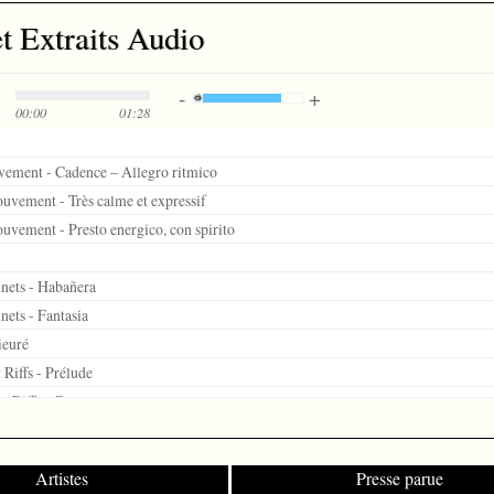
 Extraits Audio
00:00
01:28
uvement - Cadence – Allegro ritmico
uvement - Très calme et expressif
uvement - Presto energico, con spirito
inets - Habañera
inets - Fantasia
ieuré
 Riffs - Prélude
et Riffs - Canon
t Riffs - Riffs
 pied
Artistes
Presse parue