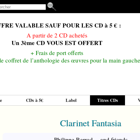
FRE VALABLE SAUF POUR LES CD à 5 € :
A partir de 2 CD achetés
Un 3ème CD VOUS EST OFFERT
+ Frais de port offerts
le coffret de l’anthologie des œuvres pour la main gauche
e
CDs à 5€
Label
Titres CDs
V
Clarinet Fantasia
Philippe Berrod… and friends