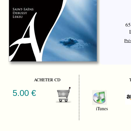
65
Pré
ACHETER CD
5.00 €
iTunes