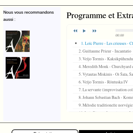
Programme et Extr
Nous vous recommandons
aussi :
00:00
1. Loïc Pierre - Les crieuses - 
2. Guillaume Prieur - Incantatio
3. Veljo Tormis - Kaksikpühendu
4. Meredith Monk - Churchyard 
5. Vytautas Miskinis - Oi Šala, Š
6. Veljo Tormis - Röntuska IV
7. La servante (improvisation col
8. Johann Sebastian Bach - Ko
9. Mélodie traditionelle norvégi
10. Loïc Pierre - Les crieuses - I
11. Veljo Tormis - Pärimaalase l
12. Loïc Pierre - Histoire de Väi