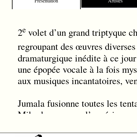
Présentation
Artistes
13. Terje Isunget - Gorrlausen
14. Jukka Linkola - Väinö
15. Orjan Matre - Halleluja, vår st
e
2
volet d’un grand triptyque c
regroupant des œuvres diverses
dramaturgique inédite à ce jour 
une épopée vocale à la fois myst
aux musiques incantatoires, ve
Jumala fusionne toutes les tent
Mikrokosmos sur l’expérience c
Enregistrement réalisé en HDRS
Chœur Mikrokosmos