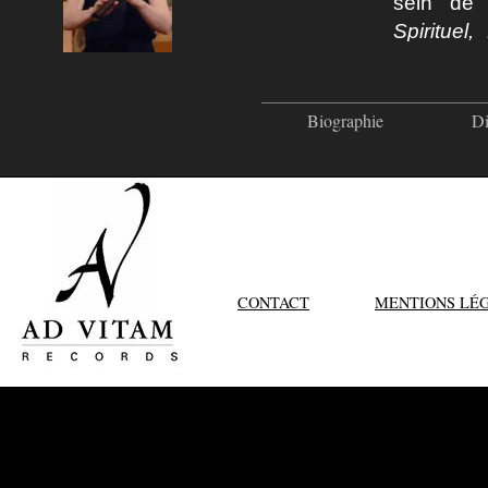
sein de
Spirituel
Chantres
Franck 
Biographie
Di
conservat
premiers 
l’Opéra d
Radio-Fran
et étudie
on le re
CONTACT
MENTIONS LÉ
Mémoire,
Galante, 
Florissa
réalisé p
consacre a
professeu