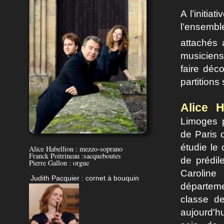
A l’initia
l’ensemble
attachés 
musiciens
faire déc
partitions
Alice H
Limoges p
de Paris 
étudie le 
Alice Habellion : mezzo-soprano
Franck Poitrineau :sacqueboutes
de prédil
Pierre Gallon : orgue
Caroline
Judith Pacquier : cornet à bouquin
départem
classe de
aujourd'h