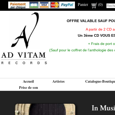
Panier
(
0
)
OFFRE VALABLE SAUF POUR
A partir de 2 CD 
Un 3ème CD VOUS E
+ Frais de port o
(Sauf pour le coffret de l’anthologie de
Accueil
Artistes
Catalogue-Boutiqu
Prise de son
In Musi